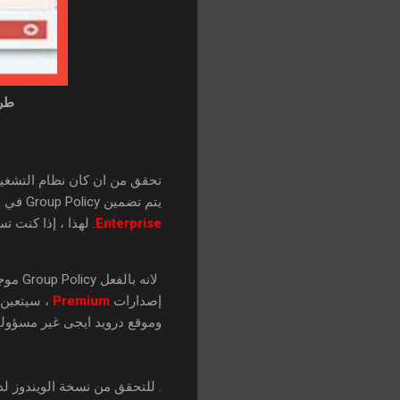
طريقة إ
تحقق من ان كان نظام التشغيل لديك يد
يتم تضمين Group Policy في بعض من إصدارات أنظمة تشغيل
Enterprise
. لهذا ، إذا كنت 
لانه بالفعل Group Policy موجود فى هذه الاصدارات من الويندوز ولكن في حالة استعمال
إصدارات
Premium
وموقع درويد ايجى غير مسؤولي
. للتحقق من نسخة الويندوز لدي