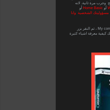
. لهذا ، إذا كنت تستخدم الإصدارات بالأعلى ، فقم فقط لا غير  بتعديل كتابة الاسم بشكل صحيح  وجرب مرة ثانية. لانه 
W
 أو 
Home Basic
 أو 
لا تنسى أنك تقوم بهذا على مسؤوليتك الشخصية  وانا 
 . للتحقق من إنتاج نسخة الويندوز لديك  ، ما عليك إلا النقر فوق Start (ابدأ) ، وتحديد موقع My computer button ، ثم النقر بزر 
الماوس اليمين والنقر فوق Properties (مواصفات). يلزم فتح نافذة مواصفات الويندوز ، حيث يمكن تعلمك كيفية معرفة اشياء كثيرة 