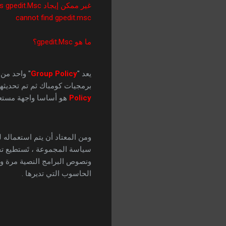
غير ممكن إيجاد windows gpedit.Msc
cannot find gpedit.msc
ما هو gpedit.Msc؟
يعد "
Group Policy
" واحد من 
برمجيات كومباك ثم تم تحديث
Policy
هو أساسا واجهة مستعم
ومن المعتاد أن يتم استعماله
سياسة المجموعة ، تَستطيع تحد
ونصوص البرامج النصية مرة و
الحاسوب التي تديرها .