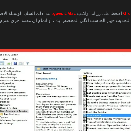
Gro
اضغط على زر ابدأ واكتب
gpedit.Msc.
يبدأ ذلك الشأن الوسيلة الإضاف