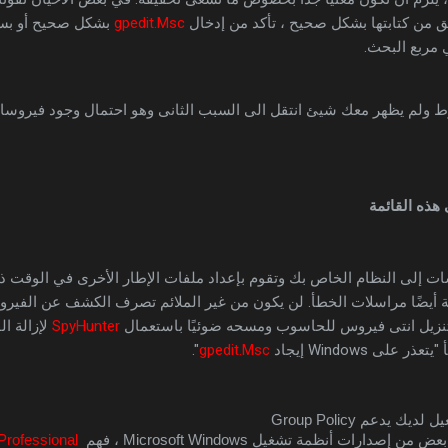
ق من كتابتها بشكل صحيح ، تأكد من إدخال
gpedit.Msc
بشكل صحيح أو بسه
مربع البحث.
ط ولم يظهر معك شيئ انتقل الى السبب الثانى وهو احتمال وجود فيروسات
هذه القائمة
 إلى النظام الخاص بك وتقوم بإعداد ملفات الإطار الأخرى في الوقت ذات
ذية أيضًا مراسلات الخطأ. لن يكون من غير الملائم تصرف الكشف عن الفير
نزيل انتى فيروس للحاسوب ومسحه ضوئيًا باستعمال
SpyHunter
لإزالة ا
ى Windows إيجاد
gpedit.Msc
".
يدعم Group Policy
Professional