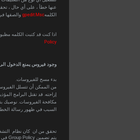
عنها خطأ ، على أي حال ، تحق
الكلمه
gpedit.Msc
والصقها في 
اذا كنت قد كتبت الكلمه مظبو
Policy
وجود فيروس يمنع الدخول الى 
بدء مسح للفيروسات.
من الممكن أن تتسلل الفيروسات
إزاحته. قد تقتل البرامج المؤ
مكافحة الفيروسات. نوصيك بت
السبب في ظهور رسالة الخطأ "يتعذر عل
تحقق من ان  كان نظام  التشغيل لديك 
يتم تضمين Group Policy في بعض من إصدارات أنظمة تشغيل Microsoft Windows ، فهم  Windows 