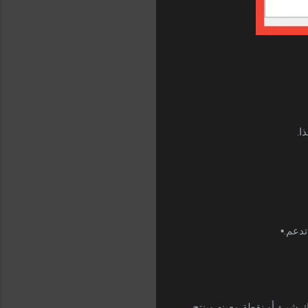
ا.
تدعم.▪
ك شيئ أو نقطة معينه وينتج