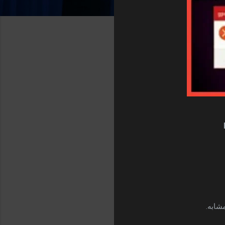
شابه.