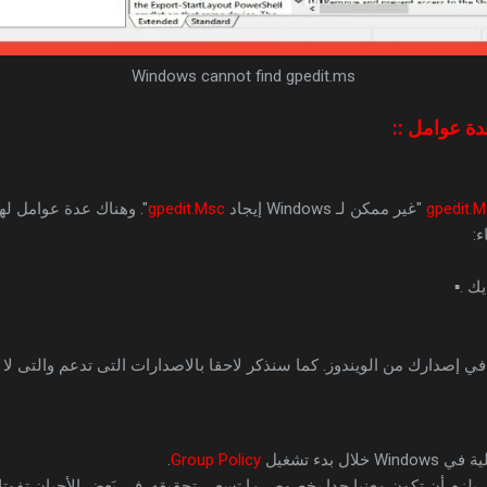
Windows cannot find gpedit.ms
دة عوامل ::
gpedit.
"غير ممكن لـ Windows إيجاد
gpedit.Msc
". وهناك عدة عوامل لهذ
ء:
يك .▪
ي إصدارك من الويندوز. كما سنذكر لاحقا بالاصدارات التى تدعم والتى لا 
 بدء تشغيل
Group Policy
.
 يلزم أن تكون معنيا جدا بخصوص ما تسعى تحقيقه. في بَعض الأحيان تفوت