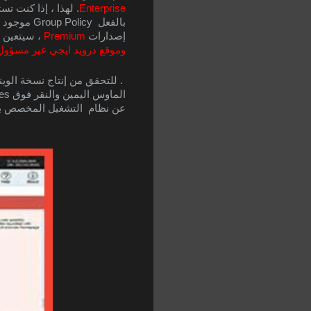
Enterprise
بالفعل  Group Policy موجود فى هذه الاصدارات من الويندوز  ولكن في حالة  استعمال 
إصدارات 
Premium
 ، سيتعين عليك استعم
وموقع درويد ايجى غير مسؤول
عن نظام  التشغيل المخصص بك 