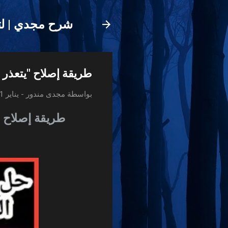
شرح مجدي | لت
طريقة إصلاح "يتعذر على Windows إيجاد ot find gpedit.ms
بواسطة
مجدى مندور
-
يناير 21, 2019
طريقة إصلاح "يتعذر ع