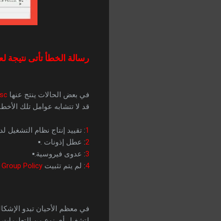
رسالة الخطأ تأتى نتيجة لع
في بعض الحالات ينتج عنها
Msc
قد لا تتشابه عوامل تلك الأخطا
1
: تقييد إنتاج نظام التشغيل لد
2
: عطل إذونات .▪
3
: عدوى فيروسية.▪
4
: لم يتم تثبيت
Group Policy
ف
في معظم الأحيان تبدو الإشكالية في Windows خلال
لتشغيل أي نوع من التعليمات ،