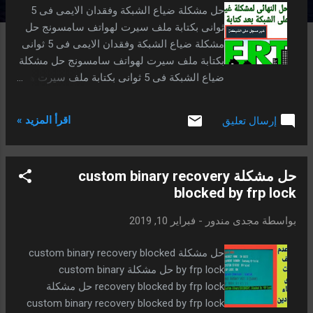
ا
حل مشكلة ضياع الشبكة وفقدان الايمى فى 5
ت
ثوانى بكتابة ملف سيرت لهواتف سامسونج حل
مشكلة ضياع الشبكة وفقدان الايمى فى 5 ثوانى
بكتابة ملف سيرت لهواتف سامسونج حل مشكلة
ضياع الشبكة فى 5 ثوانى بكتابة ملف سيرت هذا
الموضوع خاصة بأجهزة سامسونج اذا كنت ممن
يقومون بتحويل رومات أجهزتهم والعبث بها
اقرأ المزيد »
إرسال تعليق
واحياناً عن تجديد الجهاز ، لربما واجهتك إشكالية
“ غير مسجل على الشبكة ” تبدو نحو الأتصال ،
واحياناً تكون الإشكالية مقترنة مع خسارة رقم الـ
حل مشكلة custom binary recovery
IMEI في جهازك والذي من دون ذلك العدد لن
blocked by frp lock
تعمل معك الشبكة نهائياً فسيكون جهازك من دون
أتصال ، قامت سامسونج في روماتها الجديدة
بواسطة
مجدى مندور
-
فبراير 10, 2019
بتجديد ملفات ال efs وغير ممكن قرائتها الا
بتنصيب اجدد مودم وهو المتواجد مع الروم
حل مشكلة custom binary recovery blocked
الحديث وهذا كخطوه منها لاجل الزامك بالبقاء
by frp lock حل مشكلة custom binary
على اجدد روم متواجد.
recovery blocked by frp lock حل مشكلة
custom binary recovery blocked by frp lock