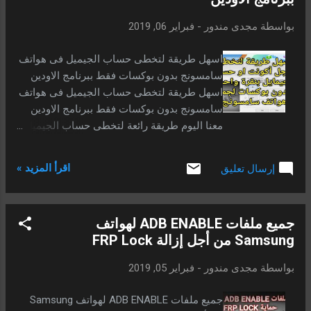
بذلك تمتلك روم من العدم . الكثير منا يحتاج
الروم لحل كثير من المشاكل او حتى لأستخراج
بواسطة
مجدى مندور
-
فبراير 06, 2019
منه ملف ADB ENABLE كما تطرقنا من قبل لحل
مشكلةFRP LOCK بتفليش ملف حجمة صغير
اسهل طريقة لتخطى حساب الجيميل فى هواتف
يسمى ADB يمكنك مشاهدة الشرح من هنا . الان
سامسونج بدون بوكسات فقط ببرنامج الاودين
اصبح بأمكانك صنع ملف ADB بدون البحث عنه
اسهل طريقة لتخطى حساب الجيميل فى هواتف
على الانترنت او حتى البحث عن الروم لكى تقوم
سامسونج بدون بوكسات فقط ببرنامج الاودين
بإستخراج الملف منه . حتى لا اطيل عليكم ندخل
معنا اليوم طريقة رائعة لتخطى حساب الجيميل
الى صلب الموضوع.
لجميع او لمعظم هواتف السامسونج ، الطريقة
بسيطة للغاية وتتلخص فى تنزيل ملف حجمة
اقرأ المزيد »
إرسال تعليق
صغير جدا لا يصل حتى واحد ميجا، تقوم بتفليشة
على الهاتف ببرنامج الاودين، ولكن اولا يجب
تدخيل الهاتف الى وضع الداونلود مود، وسوف
جميع ملفات ADB ENABLE لهواتف
اشرح لك الطريقة بالفيديو وبالشرح النظرى
Samsung من أجل إزالة FRP Lock
ايضا . الملف عبارة عن ملفين كل ملف يختص
بنوع معين من المعالجات وهما يختصوا بمعالجين
بواسطة
مجدى مندور
-
فبراير 05, 2019
الاول هو Samsung Exynos CPU. والاخر يختص
بمعالج Samsung Qualcomm CPU.
جميع ملفات ADB ENABLE لهواتف Samsung