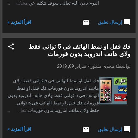
اليوم باذن الله تعالى سوف نتكلم عن مشكله
تقابل بعض الناس، عندما يريد تفليش ملف روت
او ملف ريكفري معدل علي هاتفه ببرنامج الاودين
اقرأ المزيد »
إرسال تعليق
ف يفاجئ بان البرنامج يعطي رساله خطا باللون
الاحمر، وايضا يعطي رساله في الهاتف custom
binary recovery blocked by frp lock . تفيد بان
فك قفل او نمط الهاتف فى 5 ثوانى فقط
حمايه الهاتف مفعله ، ولا تستطيع تنزيل ملف
ولاى هاتف اندرويد بدون فورمات
معدل على هاتفك تستطيع فقط تنزيل الروم
الرسمي لهاتف اواي ملف رسمي لهاتف ولا
بواسطة
مجدى مندور
-
فبراير 09, 2019
تستطيع تنزيل ملفات معدله مثل الريكفري
المعدل او الروت او اي ملف معدل.
فك قفل او نمط الهاتف فى 5 ثوانى فقط ولاى
هاتف اندرويد بدون فورمات فك قفل او نمط
الهاتف فى 5 ثوانى فقط ولاى هاتف اندرويد بدون
فورمات فك قفل او نمط الهاتف فى 5 ثوانى
فقط ولاى هاتف اندرويد بدون فورمات قفل
الشاشة فى التليفونات والهواتف الذكية امر
وشيئ أساسى غير ممكن الاستغناء عنه نهائيا ,
اقرأ المزيد »
إرسال تعليق
إذا كنت تريد او ترغب فى حماية وحفظ