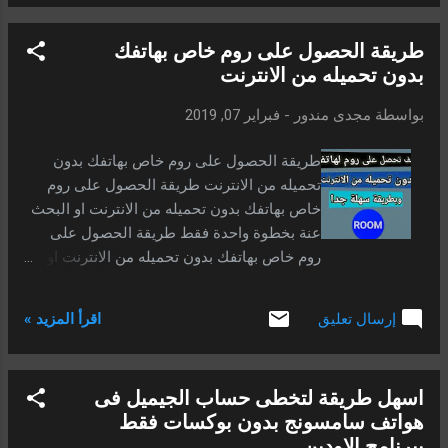
خصوصياتك وصورك وملفاتك وحمايتها ومنع
الأخرين من الاطلاع عليها وجعلها امنة قدر
طريقة الحصول على روم خاص بهاتفك
المستطاع . وفى أيامنا تلك أصبحت التليفونات
بدون تحميله من الانترنت
والأجهزة تحمل العديد من البيانات والصور
والبيانات الحساسة بشكل كبير بجوار العديد من
بواسطة
مجدى مندور
-
فبراير 07, 2019
الملفات والصور الشخصية والعائلية والفيديوهات
إلى غير ذلك كله ، وبالتالى بات أمر قفل وتأمين
طريقة الحصول على روم خاص بهاتفك بدون
الشاشة شىء أساسى وغير ممكن بأى حال من
تحميله من الانترنت طريقة الحصول على روم
الظروف تجاهله والاستغناء عنه نهائيا .
خاص بهاتفك بدون تحميله من الانترنت او البحث
عنة بخطوة واحدة فقط طريقة الحصول على
روم خاص بهاتفك بدون تحميله من الانترنت او
البحث عنة بخطوة واحدة فقط اليوم اتيت لكم
بطريقة الحصول على روم خاص بهاتفك عوض
اقرأ المزيد »
إرسال تعليق
تحميلة من الانترنت . وكثيرا منا يعانى من بطئ
الانترنت وبالاخص فى الدول العربيه ، فأحببت ان
اضع بين ايديكم طريقة الحصول على الروم بدون
اسهل طريقة لتخطى حساب الجيميل فى
عناء وبدون تحميلة من الانترنت . والطريقة تمتثل
هواتف سامسونج بدون بوكسات فقط
فى سحب الروم الخاص بك من هاتفك نفسه و
ببرنامج الاودين