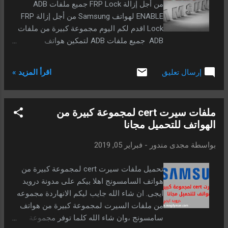
من أجل إزالة FRP Lock جميع ملفات ADB
ENABLE لهواتف Samsung من أجل إزالة FRP
Lock اقدم لكم اليوم مجموعة كبيرة من ملفات
ADB جميع ملفات ADB لتمكين هواتف
Samsung من أجل إزالة الأمان FRP ، لمساعدتك
على تمكين ADB على أجهزة Samsung الخاصة
اقرأ المزيد »
إرسال تعليق
بك لإزالة Frp بسهولة وبسرعة من خلال أي
برنامج أو بوكس يعمل مع إجراء Adb او من خلال
برنامج أودين. وهو اداة مجانية. إزالة Frp من خلال
ملفات سيرت cert لمجموعة كبيرة من
أي برنامج أو اى اداة تعمل مع إجراء Adb للتحميل
الهواتف للتحميل مجانا
يكفيك البحث عن رقم طراز هاتفك فى
المجموعة الموجودة بالاسفل والضغط على كلمة
بواسطة
مجدى مندور
-
فبراير 05, 2019
للتحميل اضغط هنا. وطريقة تنزيل الملف على
الهاتف او بمعنى أخر طريقة تفليشه على الهاتف
تحميل ملفات سيرت cert لمجموعة كبيرة من
ببرنامج الاودين تجد الشرح فى اخر الموضوع.
هواتف السامسونج اهلا بيكم على مدونة درويد
ايجى. ان شاء الله جايب ليكم الانهاردة مجموعه
من ملفات السيرت لمجموعة كبيرة من هواتف
سامسونج ،وان شاء الله كلما توفر مجموعة