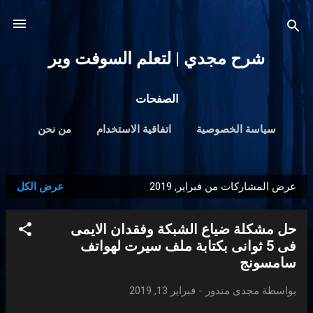
التخطي إلى المحتوى الرئيسي
شرح مجدي | لتعلم السوفت وير
الصفحات
سياسة الخصوصية
اتفاقية الاستخدام
من نحن
‏المزيد…
اتصل بنا
عرض المشاركات من فبراير, 2019
عرض الكل
ا
ل
حل مشكلة ضياع الشبكة وفقدان الايمى
م
فى 5 ثوانى بكتابة ملف سيرت لهواتف
ش
سامسونج
ا
ر
بواسطة
مجدى مندور
-
فبراير 13, 2019
ك