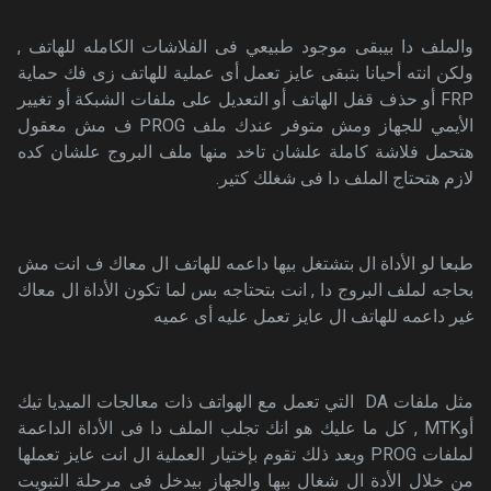
والملف دا بيبقى موجود طبيعي فى الفلاشات الكامله للهاتف ,
ولكن انته أحيانا بتبقى عايز تعمل أى عملية للهاتف زى فك حماية
FRP أو حذف قفل الهاتف أو التعديل على ملفات الشبكة أو تغيير
الأيمي للجهاز ومش متوفر عندك ملف PROG ف مش معقول
هتحمل فلاشة كاملة علشان تاخد منها ملف البروج علشان كده
لازم هتحتاج الملف دا فى شغلك كتير.
طبعا لو الأداة ال بتشتغل بيها داعمه للهاتف ال معاك ف انت مش
بحاجه لملف البروج دا , انت بتحتاجه بس لما تكون الأداة ال معاك
غير داعمه للهاتف ال عايز تعمل عليه أى عميه
مثل ملفات DA التي تعمل مع الهواتف ذات معالجات الميديا تيك
أوMTK ,
كل ما عليك هو انك تجلب الملف دا فى الأداة الداعمة
لملفات PROG وبعد ذلك تقوم بإختيار العملية ال انت عايز تعملها
من خلال الأدة ال شغال بيها والجهاز بيدخل فى مرحلة التبويت