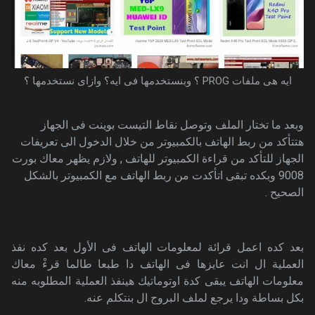
ايه هى ملفات PROG ؟ وبنستخدمها فى ايه؟ وازاى نستخدمها ؟
وبعد ما تختار الملف وتوصل نقاط التيست بوينت فى الجهاز
هتتأكد من ربط الهاتف بالكمبيوتر من خلال الدخول الى تعريفات
الجهاز للتأكد من قراءة الكمبيوتر للهاتف , ولازم يظهر معاك بورت
9008 وبكده تبقى اتأكدت من ربط الهاتف مع الكمبيوتر بالشكل
الصحيح .
بعد كده اعمل قرائة لمعلومات الهاتف فى الأول بعد كده نفذ
العملية ال انت عايزها فى الهاتف دا طبعا طالما قرءْ معاك
معلومات الهاتف يبقى كدة اوتوماتيك هينفذ العملية المطلوبه منه
بكل بساطة ودا يرجع لملف البروج ال بنتكلم عنه.