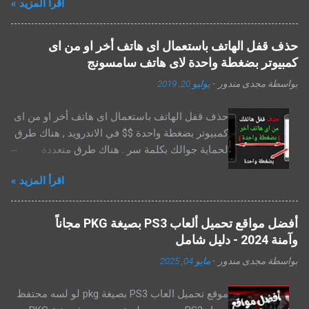
اقرأ المزيد »
ليها علاقة بالمعالجات 1506 و1507 بأنواعهم، واللي
أغلبنا بيشوفها بأسماء شبه طلاسم كده: 1506t،
1506g، 1506tv، 1507g، 1507a، 2507 ... يعني
حذف قفل الهاتف باستعمال اى هاتف أخر او من اى
شغلانة! بس النهاردة، إحنا هنا علشان نفك الشفرة
كمبيوتر بضغطة واحدة لاى هاتف سامسونج
دي سوا، ونفهم إزاي نحمل أحدث ملف قنوات صن
بواسطة
مجدى مندور
-
يوليو 20, 2019
بلص بسهولة وبدون صداع. ملفات قنوات صن بلص
1507,1506TV (DK-2507) - عربي، إنجليزي،
حذف قفل الهاتف باستعمال اى هاتف أخر او من اى
إسلامي، مسيحي
كمبيوتر بضغطة واحدة $$ في الاندرويد , هناك طرق
لحماية جوالك بكلمة سر . هناك طرق متعددة
لطريقة قفل شاشة الجوال على نظام الاندرويد .
اقرأ المزيد »
نجد عدة طرق مثل السحب او الانزلاق على الشاشة
. القفل عن طريق رسالة صوتية ,القفل بواسطة
تصويرك . او كلمة سر مكونة من حروف وارقام ,
أفضل مواقع تحميل ألعاب PS3 بصيغة PKG مجاناً
كلمة سر من 4 ارقام . حساس البصمة , النمط
وآمنة 2024 - دليل شامل
واخرها حساس العين والكثير . اقرأ ايضا : افضل
بواسطة
مجدى مندور
-
مايو 04, 2025
المواقع المعروفة لتحميل فلاشات الهواتف لجميع
هواتف الاندرويد ولكن كل هذه الطرق لحماية
موقع تحميل العاب PS3 بصيغة pkg لو لسه محتفظ
جوالك . قد تؤدي بك يوما الى مشكل بسبب نسيانك