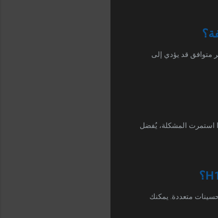
ة؟
ر متوافق قد يؤدي إلى
ذا استمرت المشكلة، يُفضل
لسوفت وير لجهاز سالك H1 Mini. على سبيل المثال، الإصدار 211 يوفر تحسينات متعددة. يمكنك