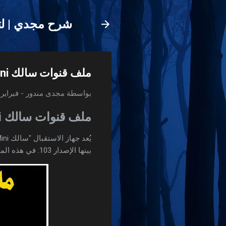
شرح مجدي | لت
ملف قنوات سالك H1 mini سوفت 103
بواسطة
مجدى مندور
-
فبراير 03, 025
ملف قنوات سالك H1 mini سوفت 103
بينها الإصدار 103. في هذه المقالة، سنستعرض الأسئلة الشائعة المتعلقة بملف القنوات لهذا الجهاز وكيفية تحديثه.