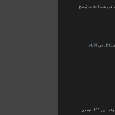
هاز عند عرض أرقام مثل 8888 أو 0000 على الشاشة. في هذه الحالة، يُنصح
شاكل في الأداء.
للحصول على شرح عملي ومفصل حول كيفية شحن فلاشة رسيفر سالك H1 Mini المتوقف عند رقم السوفت وير 103، نوصي