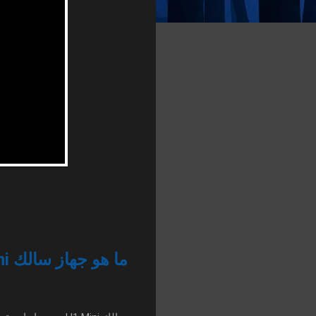
ما هو جهاز سالك H1 Mini؟