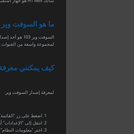
سالك H1 Mini هو جهاز استقبال رقمي يعتمد على معالج GX6605S. يتميز بحجمه الصغير وأدائه الجيد في استقبال القنوات الفضائية.
ما هو السوفت وير 103 لجهاز سالك H1 Mini؟
لمجموعة واسعة من القنوات.
كيف يمكنني معرفة
لمعرفة إصدار السوفت وير:
اضغط على زر "القائمة" 
انتقل إلى "الإعدادات" أ
اختر "معلومات النظام" أ