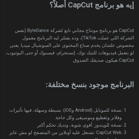
إيه هو برنامج CapCut أصلاً؟
CapCut هو برنامج مونتاج مجاني تابع لشركة ByteDance (نفس
الشركة اللي عملت TikTok)، وده يفسّر ليه البرنامج معمول
مخصوص علشان يخدم صناع المحتوى على السوشيال ميديا. يعني
لو بتعمل فيديوهات للتيك توك، إنستجرام، فيسبوك أو حتى اليوتيوب،
CapCut هيكون صديقك الصدوق.
البرنامج موجود بنسخ مختلفة:
نسخة للموبايل (Android وiOS): بسيطة وسهلة، فيها تأثيرات
وفلاتر وتقطيع وموسيقى وكل حاجة.
نسخة للويندوز: أقوى شوية، وتديك تحكم أكتر.
CapCut Web: تشتغل عليه أونلاين من المتصفح لو مش عايز