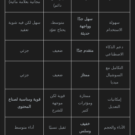
مجانية بعلامة مائية)
دائم)
سهل جدًا
سهولة
متوسط،
سهل لكن فيه شوية
وواجهة
الاستخدام
يحتاج تعوّد
تعقيد
حديثة
دعم الذكاء
متقدم جدًا
ضعيف
جزئي
الاصطناعي
التكامل مع
السوشيال
ممتاز
ضعيف
جزئي
ميديا
ممتازة
قوية لكن
إمكانيات
قوية ومناسبة لصناع
ومؤثرات
موجهة
التعديل
المحتوى
كتير
للشرح
خفيف
الأداء والحجم
ثقيل نسبيًا
أداء متوسط
وسلس