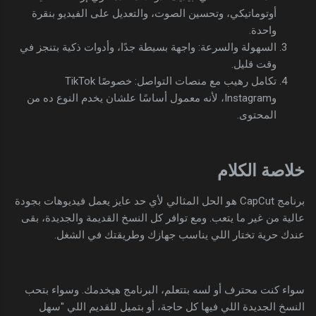
أوتوماتيكي، وتحسين الصوت، والتعديل على الفيديو بنقرة
واحدة.
السهولة والسرعة: واجهة بسيطة جدًا، وأدوات ذكية بتنجز في
وقت قليل.
تكامل رهيب مع منصات التواصل: خصوصًا TikTok
وInstagram، لأنه معمول أساسًا علشان يخدم النوع ده من
المحتوى.
خلاصة الكلام
برنامج CapCut هو الحل المثالي لأي حد عايز يعمل فيديوهات بجودة
عالية من غير ما يتعب. ومع توافر كل النسخ القديمة والجديدة، بقى
عندك حرية تختار اللي يناسب جهازك وطريقتك في الشغل.
سواء كنت محترف أو لسه بتتعلم، البرنامج هيخدمك. وسواء بتحب
النسخ الجديدة اللي فيها كل حاجة، أو بتميل للقديم اللي "سهل