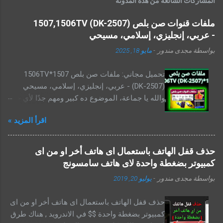
المشاركات الشائعة من هذه المدونة
ملفات قنوات صن بلص 1507,1506TV (DK-2507)
- عربي، إنجليزي، إسلامي، مسيحي
بواسطة
مجدى مندور
-
مايو 18, 2025
تحميل مجاني: ملفات صن بلص 1507*1506TV
(DK-2507) - عربي، إنجليزي، إسلامي، مسيحي
والله يا جماعة، الموضوع ده كبير ومهم جدًا لأي حد
عنده رسيفر صن بلص ، خصوصًا الموديلات اللي
اقرأ المزيد »
ليها علاقة بالمعالجات 1506 و1507 بأنواعهم، واللي
أغلبنا بيشوفها بأسماء شبه طلاسم كده: 1506t،
1506g، 1506tv، 1507g، 1507a، 2507 ... يعني
حذف قفل الهاتف باستعمال اى هاتف أخر او من اى
شغلانة! بس النهاردة، إحنا هنا علشان نفك الشفرة
كمبيوتر بضغطة واحدة لاى هاتف سامسونج
دي سوا، ونفهم إزاي نحمل أحدث ملف قنوات صن
بواسطة
مجدى مندور
-
يوليو 20, 2019
بلص بسهولة وبدون صداع. ملفات قنوات صن بلص
1507,1506TV (DK-2507) - عربي، إنجليزي،
حذف قفل الهاتف باستعمال اى هاتف أخر او من اى
إسلامي، مسيحي
كمبيوتر بضغطة واحدة $$ في الاندرويد , هناك طرق