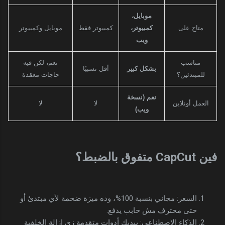
موبايل،
متاح على
كمبيوتر،
كمبيوتر فقط
موبايل وكمبيوتر
ويب
مناسب
نعم، لكن فيه
بشكل كبير
أقل نسبيًا
للمبتدئين؟
حاجات معقدة
نعم (نسخة
العمل أونلاين
لا
لا
ويب)
فين CapCut متفوق بالضبط؟
السعر: مجاني بنسبة 100%، وده ميزة ضخمة لأي مبتدئ أو
حتى محترف مش حابب يدفع.
الذكاء الاصطناعي: بيديك أدوات متقدمة زي إزالة الخلفية