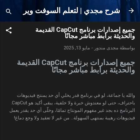
التخطي إلى المحتوى الرئيسي
شرح مجدي | لتعلم السوفت وير
جميع إصدارات برنامج CapCut القديمة
والحديثة برابط مباشر مجانًا
بواسطة
مجدى مندور
-
مايو 13, 2025
جميع إصدارات برنامج CapCut القديمة
والحديثة برابط مباشر مجانًا
والله يا جماعة، لو في برنامج قدر يخلي أي حد يمنتج فيديوهات
باحتراف، حتى لو معندوش خبرة ولا خلفية، يبقى أكيد هو CapCut.
البرنامج ده بجد غير مفهوم المونتاج تمامًا، وخلّى أي حد يقدر يعمل
فيديوهات رهيبة بمنتهى السهولة... من غير لا تعقيد ولا وجع دماغ!