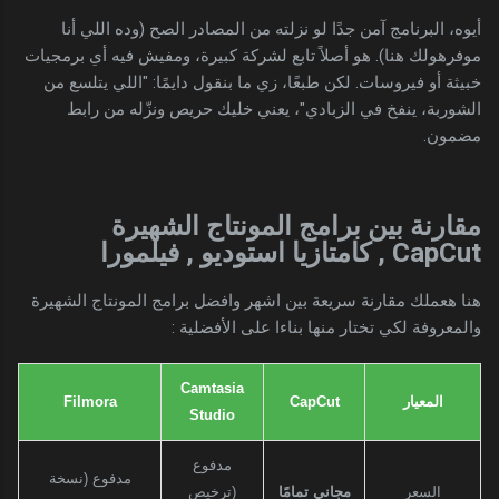
أيوه، البرنامج آمن جدًا لو نزلته من المصادر الصح (وده اللي أنا
موفرهولك هنا). هو أصلاً تابع لشركة كبيرة، ومفيش فيه أي برمجيات
خبيثة أو فيروسات. لكن طبعًا، زي ما بنقول دايمًا: "اللي يتلسع من
الشوربة، ينفخ في الزبادي"، يعني خليك حريص ونزّله من رابط
مضمون.
مقارنة بين برامج المونتاج الشهيرة
CapCut , كامتازيا استوديو , فيلمورا
هنا هعملك مقارنة سريعة بين اشهر وافضل برامج المونتاج الشهيرة
والمعروفة لكي تختار منها بناءا على الأفضلية :
Camtasia
المعيار
CapCut
Filmora
Studio
مدفوع
مدفوع (نسخة
السعر
مجاني تمامًا
(ترخيص