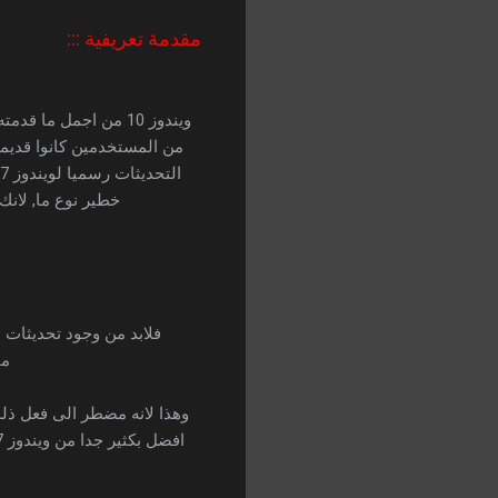
مقدمة تعريفية :::
ويندوز 10 من اجمل م
خطير نوع ما, لانك
فلابد من وجود تحديثات 
مايكر