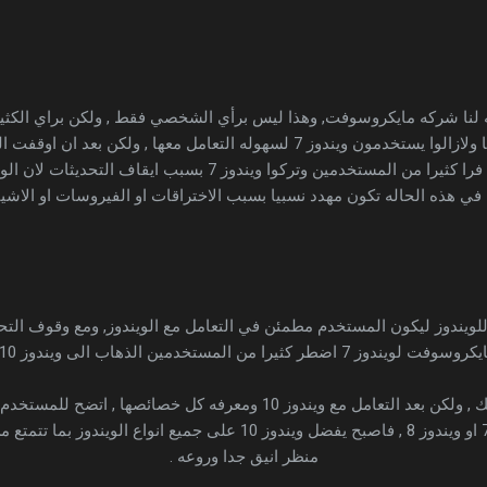
ا قدمته لنا شركه مايكروسوفت, وهذا ليس برأي الشخصي فقط , ولكن براي الكث
من المستخدمين كانوا قديما ولازالوا يستخدمون ويندوز 7 لسهوله التعامل معها
التحديثات رسميا لويندوز 7 فرا كثيرا من المستخدمين وتركوا ويندوز 7
 في هذه الحاله تكون مهدد نسبيا بسبب الاختراقات او الفيروسات او الاشياء
للويندوز ليكون المستخدم مطمئن في التعامل مع الويندوز, ومع وقوف ال
وسوفت لويندوز 7 اضطر كثيرا من المستخدمين الذهاب الى ويندوز 10 .
افضل بكثير جدا من ويندوز 7 او ويندوز 8 , فاصبح يفضل ويندوز 10 على جميع
منظر انيق جدا وروعه .