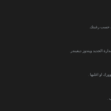
لى حسب رغبتك.
ارة الجديد ويندوز ديفيندر.
رك او اغلبها .
 .