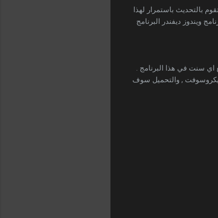
قوم بالتحديث باستمرار لهذا
مج ويندوز ديفندر البرنامج
 اي سنت في هذا البرنامج .
مايكروسوفت , والتحميل سوف