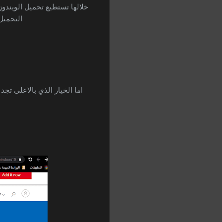
خلالها تستطيع تحميل الويندوز
التحميل
اما الخيار الذي بالاعلى تجد خيار Updata now يمكنك عمل تحديث لويندوز 10 اذا كنت تمتلكها على الكمبيوتر م