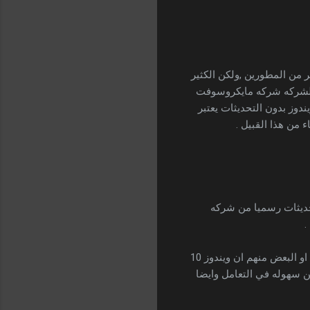
ير من المطورين ,ولكن الكثير
 , ولكن بعد ان اوقفت الشركه شركه مايكروسوفت
 بسبب ايقاف التحديثات لان الويندوز بدون التحديثات يعتبر
 من هذا القبيل .
تحديثات رسميا من شركه
وهذا لانه مضطر الى فعل ذلك , ولكن بعد التعامل مع ويندوز 10 ومعرفه كل خصائصها , اتضح للمستخدم او البعض منهم ان ويندوز 10
 انواع الويندوز بما تتمتع من سهوله في التعامل وايضا