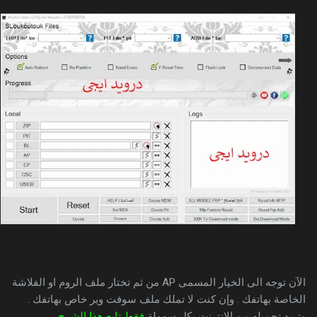
الآن توجه الى الخيار المسمى AP من ثم تختار ملف الروم او الفلاشة
الخاصة بهاتفك . وإن كنت لا تملك ملف سوفت وير خاص بهاتفك .
وتريد تحميله من الانترنت بكل سهولة
فقط تابع هذا الشرح .