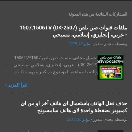
المشاركات الشائعة من هذه المدونة
ملفات قنوات صن بلص 1507,1506TV (DK-2507)
- عربي، إنجليزي، إسلامي، مسيحي
بواسطة
مجدى مندور
-
مايو 18, 2025
تحميل مجاني: ملفات صن بلص 1507*1506TV
(DK-2507) - عربي، إنجليزي، إسلامي، مسيحي
والله يا جماعة، الموضوع ده كبير ومهم جدًا لأي حد
عنده رسيفر صن بلص ، خصوصًا الموديلات اللي
اقرأ المزيد »
ليها علاقة بالمعالجات 1506 و1507 بأنواعهم، واللي
أغلبنا بيشوفها بأسماء شبه طلاسم كده: 1506t،
1506g، 1506tv، 1507g، 1507a، 2507 ... يعني
حذف قفل الهاتف باستعمال اى هاتف أخر او من اى
شغلانة! بس النهاردة، إحنا هنا علشان نفك الشفرة
كمبيوتر بضغطة واحدة لاى هاتف سامسونج
دي سوا، ونفهم إزاي نحمل أحدث ملف قنوات صن
بواسطة
مجدى مندور
-
يوليو 20, 2019
بلص بسهولة وبدون صداع. ملفات قنوات صن بلص
1507,1506TV (DK-2507) - عربي، إنجليزي،