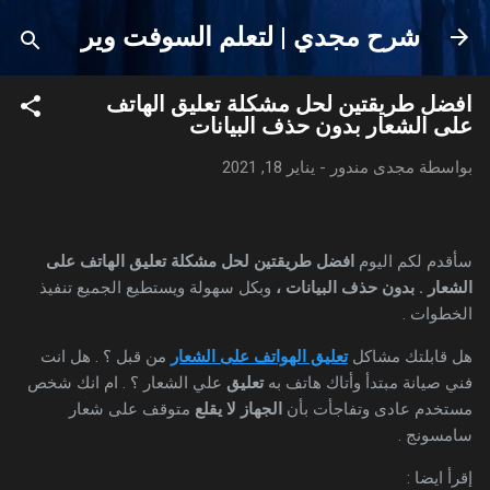
التخطي إلى المحتوى الرئيسي
شرح مجدي | لتعلم السوفت وير
افضل طريقتين لحل مشكلة تعليق الهاتف
على الشعار بدون حذف البيانات
بواسطة
مجدى مندور
-
يناير 18, 2021
سأقدم لكم اليوم
افضل طريقتين لحل مشكلة تعليق الهاتف على
الشعار . بدون حذف البيانات ،
وبكل سهولة ويستطيع الجميع تنفيذ
الخطوات .
هل قابلتك مشاكل
تعليق الهواتف على الشعار
من قبل ؟ . هل انت
فني صيانة مبتدأ وأتاك هاتف به
تعليق
علي الشعار ؟ . ام انك شخص
مستخدم عادى وتفاجأت بأن
الجهاز لا يقلع
متوقف على شعار
سامسونج .
إقرأ ايضا :