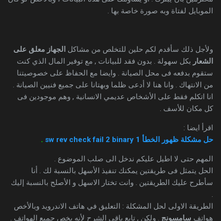
الموبايل لفتاة وبه صورة خاصة بها .
ولأجل ذلك سأقدم لكم حلين للتخلص من مشاكل
الجهاز معلق على
الشعار
بكل سهولة . بدون فقد للبيانات , مع توفير المال الذي كنت
ستقوم بدفعه فى محل الصيانة . وايضا مع الحفاظ على خصوصيتنا
من الانتهاك . وانا هنا لا أدعى ظلما وبهتانا على جميع فنيين الصيانة .
انا اتكلم فقط على الأشخاص عديمي الانسانية , وهم موجودين فى
كل مكان للأسف .
اقرأ ايضا :
حل مشكلة ظهور الخطأ sw rev check fail 2 binary 1
.
المهم حتى لا اطيل عليكم ندخل الى صلب الموضوع .
الحل يتمثل فى طريقتين يمكنك تنفيذ الأسهل بالنسبة لك . أنا
سأطرح عليك الطريقتين . وانت تختار الاسهل و الأصلح بالنسبة إليك
.
الطريقة الاولى لحل المشكلة : التعليق في هاتف الاندرويد وبالأخص
هواتف
سامسونج
. ولكن , تابع باقى الشرح لأنه يخص جميع الهواتف .