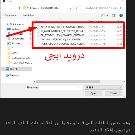
وهما نفس الملفات التى قمنا بسحبها من الفلاشة ذات الملف الواحد
ثم تقوم بإغلاق النافذة .