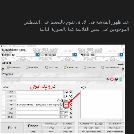
عند ظهور الفلاشة فى الاداة . تقوم بالضغط على النقطتين
الموجودين على يمين الفلاشة كما بالصورة التالية .