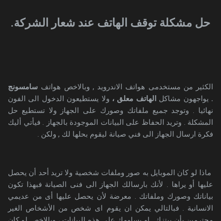
حل مشكلة توقف الهاتف عند شعار الشركة.
الكثير من مستخدمى هواتف الاندرويد , وبالاخص هواتف
سامسونج
.
يواجهون مشاكل
الهاتف معلق ،
ولا يستطيعون الدخول الى الفون
نهائيا . وتوجد جميع ملفاتك وصورك على الجهاز ولا تستطيع حل
المشكلة . وتريد الحفاظ على البيانات الموجودة بالجهاز . فيأتي أليك
فكرة ارسال الجهاز الى فني صيانة ليقوم بحلها لك , ولكن .
ماذا لو كان الموبايل به صور وملفات شخصية ولا تريد أحد أن يحصل
عليها أو يراها . لأنك بارسالك الجهاز الى فنى الصيانة فبهذا تكون
بياناتك وصورك وملفاتك . معرضة لأن يحصل عليها أى من عديمي
الانسانية . فبالتالي يمكن ان يقوم اى شخص من الأشخاص الغير
محترمين بأن يبتزك . او يساومك على هذه البيانات ، وبالاخص لو كان