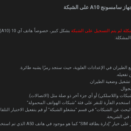
نج A10 على الشبكة
لة لم يتم التسجيل على الشبكة
بش
المشكلة:
 الطيران في الإعدادات العلوية، حيث ستجد رمزًا يشبه طائرة.
 تفعيله.
تشغيل وضعية الطيران.
جوال.
شبكات واللاسلكي) أو أي جزء آخر ذو صلة مثل (الاتصالات).
 استخدم الفأرة للنقر على فئة "شبكات الهواتف المحمولة"
لبحث عن الشبكات" في قسم "مشغلو الشبكة" أو قم بتفعيل الاختيار التلقا
 في الشريحة.
العودة إلى الوراء والنقر على خيار "إدارة ب