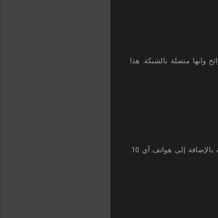
 وانها متصلة بالشبكة. هذا
في فئة A يعانون من نفس المشكلة بالإضافة إلى هواتف آي 10.