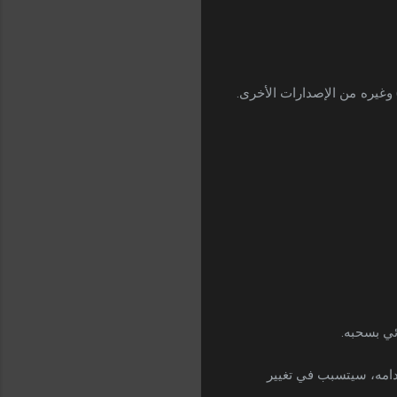
كل كبير، خصوصاً هاتف آي 10 (A10) وغيره من الإصدارات الأخرى.
ئي بسحبه.
طاقة SIM" كما هو موجود في هاتف A50 الذي تم استخدامه، سيتسبب في تغيير