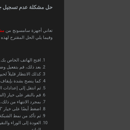
حل مشكلة عدم تسجيل جهاز سامسو
تعاني أجهزة سامسونج من
مشك
وفيما يلي الحل المقترح لهذه 
افتح الهاتف الخاص بك.
بعد ذلك، قم بتفعيل وضع
كذلك الانتظار قليلاً لحين
كما ينصح بشدة بإيقاف 
ثم انتقل إلى إعدادات ال
قم بالنقر على خيار (ال
بمجرد الانتهاء من ذلك،
اضغط أيضًا على خيار "ا
ثم تأكد من نمط الشبكة
الهاتف.