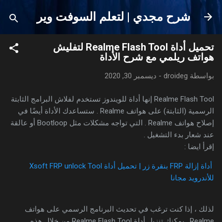
التخطي إلى المحتوى الرئيسي
شرح مجدي | لتعلم السوفت وير
تحميل أداة Realme Flash Tool لتفليش
هواتف ريلمي مع شرح الأداة
بواسطة
droideg
-
ديسمبر 30, 2020
Realme Flash Tool إنها أداة للويندوز تستخدم لفلاش البرامج الثابتة
الرسمية (الثابتة) على هواتف Realme . ستساعدك الأداة أيضًا في
إصلاح هواتف Realme . التي تواجه مشكلات مثل Bootloop أو عالقة
عند شعار بدء التشغيل .
إقرأ ايضا :
أداة إزالة FRP بنقرة زر | تحميل أداة Xsoft FRP unlock Tool
للأندرويد مجانا
لذلك ، إذا كنت ترغب في تحديث البرنامج الرسمي على هواتف
Realme . يمكنك تنزيل أداة Realme Flash Tool من خلال هذه