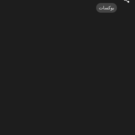
بوكسات
ت
ع
ل
ي
ق
ا
ت