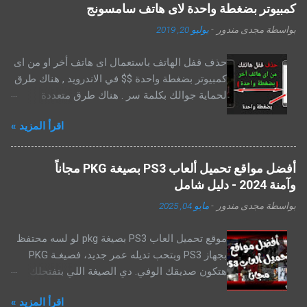
شغلانة! بس النهاردة، إحنا هنا علشان نفك الشفرة
كمبيوتر بضغطة واحدة لاى هاتف سامسونج
دي سوا، ونفهم إزاي نحمل أحدث ملف قنوات صن
بواسطة
مجدى مندور
-
يوليو 20, 2019
بلص بسهولة وبدون صداع. ملفات قنوات صن بلص
1507,1506TV (DK-2507) - عربي، إنجليزي،
حذف قفل الهاتف باستعمال اى هاتف أخر او من اى
إسلامي، مسيحي
كمبيوتر بضغطة واحدة $$ في الاندرويد , هناك طرق
لحماية جوالك بكلمة سر . هناك طرق متعددة
لطريقة قفل شاشة الجوال على نظام الاندرويد .
اقرأ المزيد »
نجد عدة طرق مثل السحب او الانزلاق على الشاشة
. القفل عن طريق رسالة صوتية ,القفل بواسطة
تصويرك . او كلمة سر مكونة من حروف وارقام ,
أفضل مواقع تحميل ألعاب PS3 بصيغة PKG مجاناً
كلمة سر من 4 ارقام . حساس البصمة , النمط
وآمنة 2024 - دليل شامل
واخرها حساس العين والكثير . اقرأ ايضا : افضل
بواسطة
مجدى مندور
-
مايو 04, 2025
المواقع المعروفة لتحميل فلاشات الهواتف لجميع
هواتف الاندرويد ولكن كل هذه الطرق لحماية
موقع تحميل العاب PS3 بصيغة pkg لو لسه محتفظ
جوالك . قد تؤدي بك يوما الى مشكل بسبب نسيانك
بجهاز PS3 وبتحب تديله عمر جديد، فصيغـة PKG
لكلمة المرور . او محاولة اى شخص اخر فتح هاتفك
هتكون صديقك الوفي. دي الصيغة اللي بتفتحلك
دون اذن منك . وللاسف سيؤدي ذلك الى اغلاق
باب لعالم كبير من الألعاب بدون وجع دماغ أو تعقيد.
هاتفك . وتسبب في مشكل يؤدي توقف الهاتف .
اقرأ المزيد »
بدل ما تلف كتير وتدور على نسخ مشتتة، الـPKG