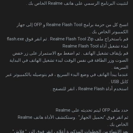
لتثبيت البرنامج الرسمي على هاتف Realme الخاص بك .
انسخ كل من حزمة برامج Realme Flash Tool و OFP إلى جهاز
الكمبيوتر الخاص بك .
قم باستخراج ملف Realme Flash Tool Zip . ثم انقر فوق flash.exe
لبدء تشغيل أداة Realme Flash Tool
قم بإيقاف تشغيل الهاتف . ثم اضغط مع الاستمرار على زر خفض
الصوت وزر الطاقة في نفس الوقت لبدء تشغيل الهاتف في البداية
السريعة .
عندما يبدأ الهاتف في وضع البدء السريع ، قم بتوصيله بالكمبيوتر عبر
كابل USB .
استخدم أداة Realme Flash ، انقر للتصفح .
حدد ملف OFP ليتم تحديثه على Realme
ثم انقر فوق "تحميل الجهاز" . وستكتشف الأداة هاتف Realme
الخاص بك .
بعد الانتهاء من الخطوات المذكورة أعلاه ، انقر فوق الزر " فلاش" .