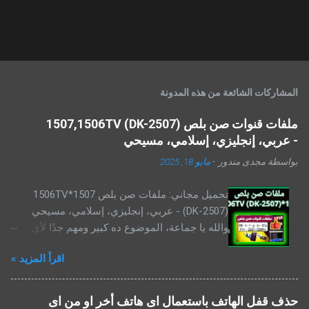
المشاركات الشائعة من هذه المدونة
ملفات قنوات صن بلص 1507,1506TV (DK-2507)
- عربي، إنجليزي، إسلامي، مسيحي
بواسطة
مجدى مندور
-
مايو 18, 2025
تحميل مجاني: ملفات صن بلص 1507*1506TV
(DK-2507) - عربي، إنجليزي، إسلامي، مسيحي
والله يا جماعة، الموضوع ده كبير ومهم جدًا لأي حد
عنده رسيفر صن بلص ، خصوصًا الموديلات اللي
اقرأ المزيد »
ليها علاقة بالمعالجات 1506 و1507 بأنواعهم، واللي
أغلبنا بيشوفها بأسماء شبه طلاسم كده: 1506t،
1506g، 1506tv، 1507g، 1507a، 2507 ... يعني
حذف قفل الهاتف باستعمال اى هاتف أخر او من اى